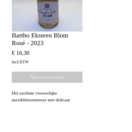
Bartho Eksteen Blom
Rosé - 2023
Prijs
€ 16,30
incl.BTW
Niet op voorraad
Het zachtste vrouwelijke
perzikbloesemroze met delicaat
verfrissende framboos en rode
kersensmaken. Een droge rosé in
Provinciale stijl.
Gemaakt van Grenache, Syrah,