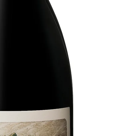
Frans eikenhouten v
Fermentatie vond pl
gisting volgde, waa
in vaten rijpte voor
lichte filtratie kree