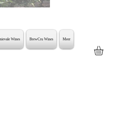
ievale Wines
BrewCru Wines
Meer