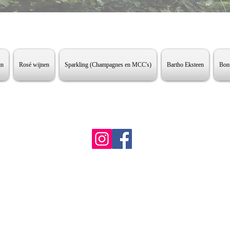
jn
Rosé wijnen
Sparkling (Champagnes en MCC's)
Bartho Eksteen
Bonn