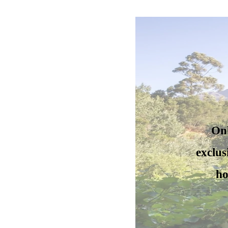
Onl
exclus
ho