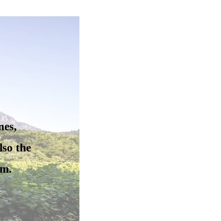
nes,
lso the
um.