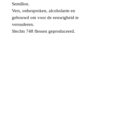
Semillon.
Vers, onbesproken, alcoholarm en
gebouwd om voor de eeuwigheid te
verouderen.
Slechts 748 flessen geproduceerd.
Staalachtig en gefocust, de neus
vertoont tonen van citroenschil en
grapefruit. Steenachtige mineraliteit in
de mond, met een heldere zuurtegraad
en een rijke, kernachtige afdronk.
De inherente complexiteit en
helderheid van deze Semillon zal het
mogelijk maken om nog vele jaren in
de fles te rijpen.
verdere info
Franschhoek staat al meer dan een
eeuw bekend als een van de