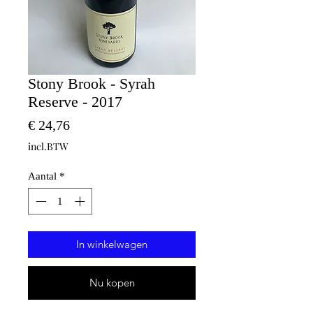
Stony Brook - Syrah
Reserve - 2017
Prijs
€ 24,76
incl.BTW
Aantal
*
In winkelwagen
Nu kopen