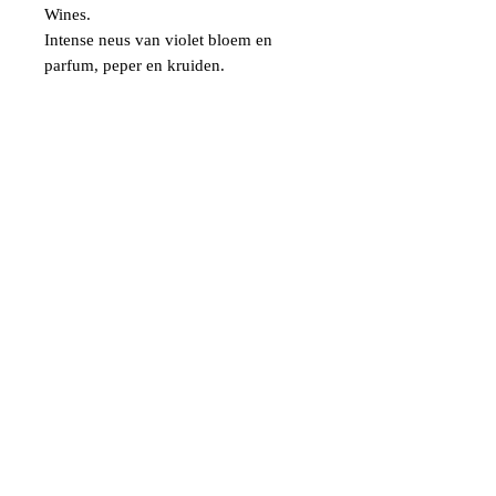
Wines.
Intense neus van violet bloem en
parfum, peper en kruiden.
Een beetje boterkaramel, een beetje
vanille op de achtergrond, alsook wat
fijnbos (Zuid Afrikaanse lage
begroeiing) en kruiding. In de mond
het beste van beide werelden (oude en
nieuwe) een mooie aciditeit die de
kruiding mooi op de voorgrond
brengt maar die niet overheerst.
Verder een mooie balans tussen het
fruit en de aciditeit, en een mooie
lange fluwelen afdronk met zeer
mooi geintegreerde tannines
Verder winkelen