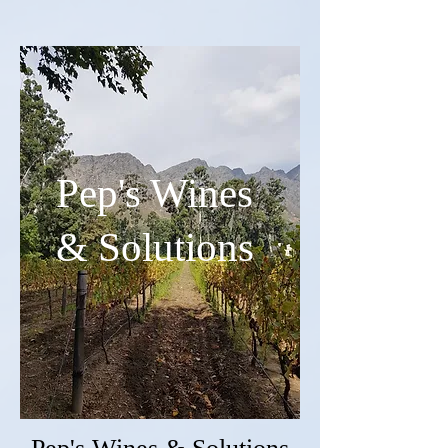
Pep's Wines
& Solutions