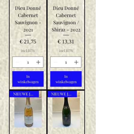
Dieu Donné
Dieu Donné
Cabernet
Cabernet
Sauvignon -
Sauvignon /
2021
Shiraz - 2022
Prijs
Prijs
€ 21,75
€ 13,31
incl.BTW
incl.BTW
In
In
winkelwagen
winkelwagen
NIEUWE JAARGANG
NIEUWE JAARGANG