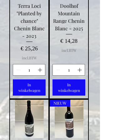
Terra Loci
Doolhof
"Planted by
Mountain
chance"
Range Chenin
Chenin Blanc
Blanc - 2025
- 2023
Prijs
€ 14,28
Prijs
€ 25,26
incl.BTW
incl.BTW
In
In
winkelwagen
winkelwagen
NIEUW