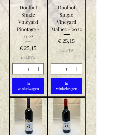
Doolhof
Doolhof
Single
Single
Vineyard
Vineyard
Pinotage -
Malbec - 2022
2022
Prijs
€ 25,15
Prijs
€ 25,15
incl.BTW
incl.BTW
In
In
winkelwagen
winkelwagen