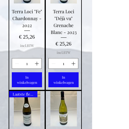
Terra Loci "Fe"
Terra Loci
Chardonnay -
"Déjà vu"
2022
Grenache
Blanc - 2023
Prijs
€ 25,26
Prijs
€ 25,26
incl.BTW
incl.BTW
In
In
winkelwagen
winkelwagen
Laatste flessen!!