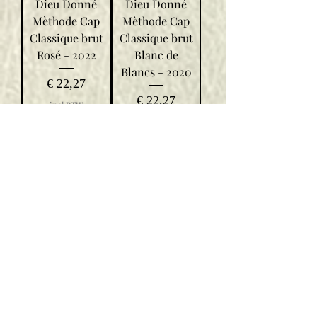
Dieu Donné
Dieu Donné
Mèthode Cap
Mèthode Cap
Classique brut
Classique brut
Rosé - 2022
Blanc de
Blancs - 2020
Prijs
€ 22,27
Prijs
€ 22,27
incl.BTW
incl.BTW
In
In
winkelwagen
winkelwagen
NIEUW
NIEUW