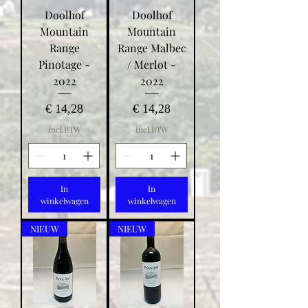
Doolhof
Doolhof
Mountain
Mountain
Range
Range Malbec
Pinotage -
/ Merlot -
2022
2022
Prijs
Prijs
€ 14,28
€ 14,28
incl.BTW
incl.BTW
In
In
winkelwagen
winkelwagen
NIEUW
NIEUW