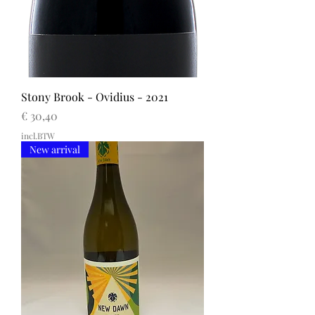
Stony Brook - Ovidius - 2021
Prijs
€ 30,40
incl.BTW
New arrival