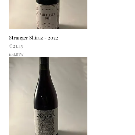
Stranger Shiraz - 2022
Prijs
€ 21,45
incl.BTW