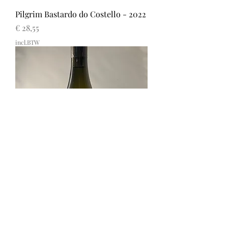
Pilgrim Bastardo do Costello - 2022
Prijs
€ 28,55
incl.BTW
Pilgrim Viura - 2023
Prijs
€ 17,57
incl.BTW