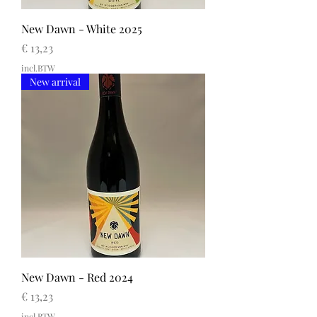
New Dawn - White 2025
Prijs
€ 13,23
incl.BTW
New arrival
New Dawn - Red 2024
Prijs
€ 13,23
incl.BTW