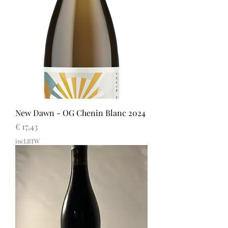
New Dawn - OG Chenin Blanc 2024
Prijs
€ 17,43
incl.BTW