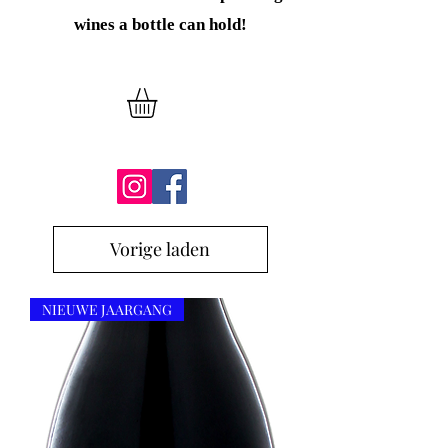
wines
a bottle can hold!
Vorige laden
NIEUWE JAARGANG