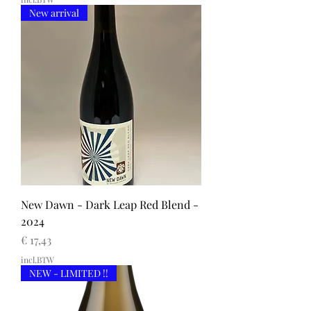
New arrival
New Dawn - Dark Leap Red Blend -
2024
Prijs
€ 17,43
incl.BTW
NEW - LIMITED !!